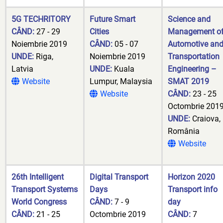
5G TECHRITORY
Future Smart
Science and
CÂND:
27 - 29
Cities
Management o
Noiembrie 2019
CÂND:
05 - 07
Automotive an
UNDE:
Riga,
Noiembrie 2019
Transportation
Latvia
UNDE:
Kuala
Engineering –
Website
Lumpur, Malaysia
SMAT 2019
Website
CÂND:
23 - 25
Octombrie 201
UNDE:
Craiova,
România
Website
26th Intelligent
Digital Transport
Horizon 2020
Transport Systems
Days
Transport info
World Congress
CÂND:
7 - 9
day
CÂND:
21 - 25
Octombrie 2019
CÂND:
7