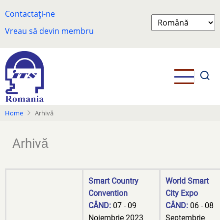
Skip
Contactați-ne
to
Select
main
Vreau să devin membru
your
content
language
Home
Arhivă
Arhivă
Smart Country
World Smart
Convention
City Expo
CÂND:
07 - 09
CÂND:
06 - 08
Noiembrie 2023
Septembrie