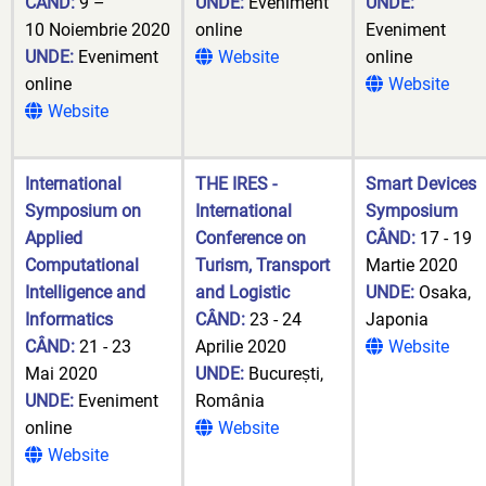
CÂND:
9 –
UNDE:
Eveniment
UNDE:
10 Noiembrie 2020
online
Eveniment
UNDE:
Eveniment
Website
online
online
Website
Website
International
THE IRES -
Smart Devices
Symposium on
International
Symposium
Applied
Conference on
CÂND:
17 - 19
Computational
Turism, Transport
Martie 2020
Intelligence and
and Logistic
UNDE:
Osaka,
Informatics
CÂND:
23 - 24
Japonia
CÂND:
21 - 23
Aprilie 2020
Website
Mai 2020
UNDE:
București,
UNDE:
Eveniment
România
online
Website
Website