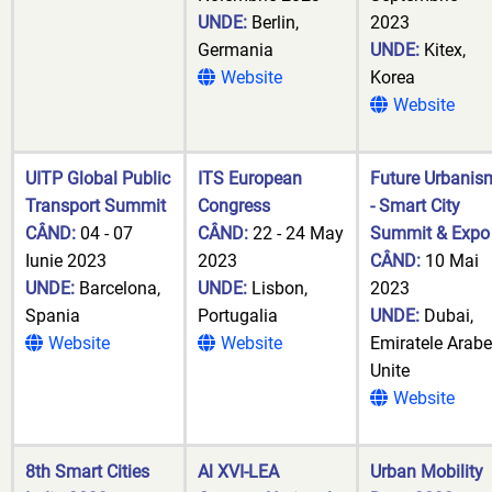
UNDE:
Berlin,
2023
Germania
UNDE:
Kitex,
Website
Korea
Website
UITP Global Public
ITS European
Future Urbanis
Transport Summit
Congress
- Smart City
CÂND:
04 - 07
CÂND:
22 - 24 May
Summit & Expo
Iunie 2023
2023
CÂND:
10 Mai
UNDE:
Barcelona,
UNDE:
Lisbon,
2023
Spania
Portugalia
UNDE:
Dubai,
Website
Website
Emiratele Arabe
Unite
Website
8th Smart Cities
Al XVI-LEA
Urban Mobility