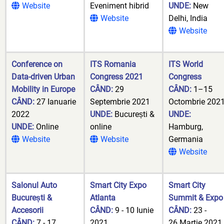
Website
Eveniment hibrid
UNDE:
New
Website
Delhi, India
Website
Conference on
ITS Romania
ITS World
Data-driven Urban
Congress 2021
Congress
Mobility in Europe
CÂND:
29
CÂND:
1–15
CÂND:
27 Ianuarie
Septembrie 2021
Octombrie 202
2022
UNDE:
București &
UNDE:
UNDE:
Online
online
Hamburg,
Website
Website
Germania
Website
Salonul Auto
Smart City Expo
Smart City
București &
Atlanta
Summit & Exp
Accesorii
CÂND:
9 - 10 Iunie
CÂND:
23 -
CÂND:
7 - 17
2021
26 Martie 2021