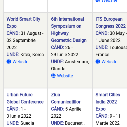
Website
World Smart City
6th International
ITS European
Expo
Symposium on
Congress 2022
CÂND:
31 August -
Highway
CÂND:
30 May -
02 Septembrie
Geometric Design
1 June 2022
2022
CÂND:
26 -
UNDE:
Toulouse
UNDE:
Kitex, Korea
29 Iunie 2022
France
Website
UNDE:
Amsterdam,
Website
Olanda
Website
Urban Future
Ziua
Smart Cities
Global Conference
Comunicatiilor
India 2022
CÂND:
1 -
CÂND:
5 Aprilie
Expo
3 Iunie 2022
2022
CÂND:
9 - 11
UNDE:
Suedia
UNDE:
București,
Martie 2022