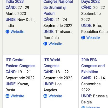
India 2023
Congres Naţional
Days 2022
CÂND:
27 - 29
de Drumuri şi
CÂND:
20 - 22
Martie 2023
Poduri
Septembrie
UNDE:
New Delhi,
CÂND:
21 - 24
2022
India
Septembrie 2022
UNDE:
Brno,
Website
UNDE:
Timișoara,
Republica Ceha
România
Website
Website
ITS Central
ITS World
20th EPA
Eastern Congress
Congress
Congress and
CÂND:
19 – 21
CÂND:
18 – 22
Exhibition
Septembrie 2022
Septembrie 2022
CÂND:
12 - 14
UNDE:
Kazan,
UNDE:
Los
Septembrie
Rusia
Angeles
2022
Website
Website
UNDE:
Brussels
Belgia