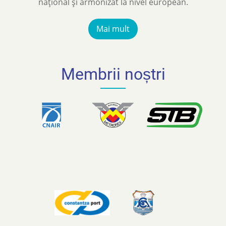
național și armonizat la nivel european.
Mai mult
Membrii noștri
Slideshow
Slide 1 of 13