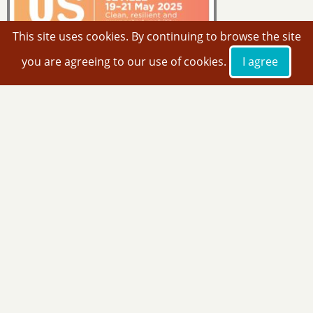
This site uses cookies. By continuing to browse the site
ITS European Congress 2025
you are agreeing to our use of cookies.
I agree
CÂND:
19 – 21 Mai 2025
UNDE:
Sevilia, Spania
ITS World Congress 2025
CÂND:
21 – 25 Septembrie 2025
UNDE:
Atlanta, Georgia