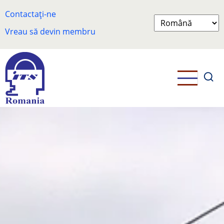
Skip
Contactați-ne
to
Select
main
Vreau să devin membru
your
content
language