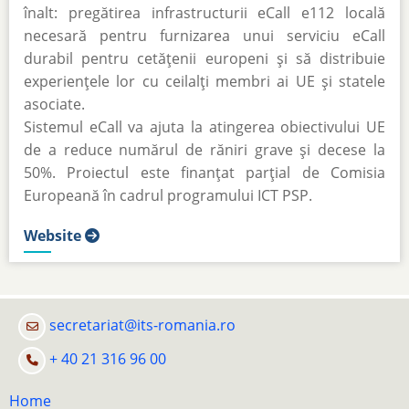
înalt: pregătirea infrastructurii eCall e112 locală
necesară pentru furnizarea unui serviciu eCall
durabil pentru cetățenii europeni și să distribuie
experiențele lor cu ceilalți membri ai UE și statele
asociate.
Sistemul eCall va ajuta la atingerea obiectivului UE
de a reduce numărul de răniri grave și decese la
50%. Proiectul este finanțat parțial de Comisia
Europeană în cadrul programului ICT PSP.
Website
secretariat@its-romania.ro
+ 40 21 316 96 00
Home