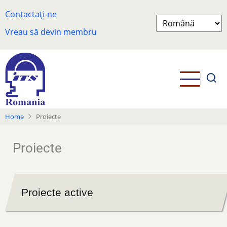
Skip
Contactați-ne
to
Select
main
Vreau să devin membru
your
content
language
Home
Proiecte
Proiecte
Proiecte active