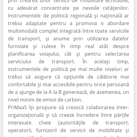
prin crearea unor servicii de mobilitate echitabile,
cu adevărat concentrate pe nevoile cetățenilor.
Instrumentele de politică regională și națională ar
trebui adaptate pentru a promova o abordare
multimodală complet integrată între toate serviciile
de transport, și anume prin utilizarea datelor
furnizate și culese în timp real atât despre
planificarea voiajului, cât și pentru selectarea
serviciului de transport. În același timp,
instrumentele de politică pe mai multe niveluri ar
trebui să asigure că opțiunile de călătorie mai
confortabile și mai accesibile pentru orice persoană
de a ajunge de la A la B generează, de asemenea, un
nivel minim de emisii de carbon.
PriMaaS își propune să crească colaborarea inter-
organizațională și să creeze încredere între părțile
interesate cheie (autoritățile de transport,
operatorii, furnizorii de servicii de mobilitate și